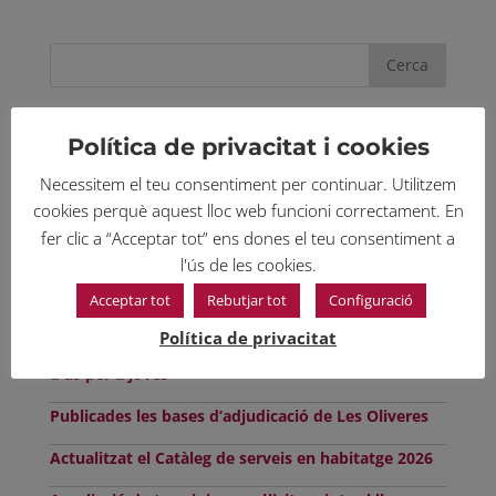
Últimes notícies publicades
Política de privacitat i cookies
Necessitem el teu consentiment per continuar. Utilitzem
PUBLICACIÓ LLISTATS PERSONES ADMESES LES
cookies perquè aquest lloc web funcioni correctament. En
OLIVERES
fer clic a “Acceptar tot” ens dones el teu consentiment a
SUBVENCIONS PER A OBRES D’ARRANJAMENT A
l'ús de les cookies.
L’INTERIOR DELS HABITATGES PER A PERSONES
Acceptar tot
Rebutjar tot
Configuració
GRANS 2026
Política de privacitat
Subvencions per al pagament de lloguer o cessió
d’ús per a joves
Publicades les bases d’adjudicació de Les Oliveres
Actualitzat el Catàleg de serveis en habitatge 2026