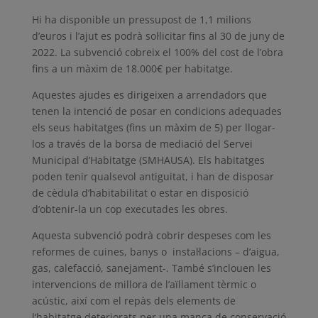
Hi ha disponible un pressupost de 1,1 milions
d’euros i l’ajut es podrà sol·licitar fins al 30 de juny de
2022. La subvenció cobreix el 100% del cost de l’obra
fins a un màxim de 18.000€ per habitatge.
Aquestes ajudes es dirigeixen a arrendadors que
tenen la intenció de posar en condicions adequades
els seus habitatges (fins un màxim de 5) per llogar-
los a través de la borsa de mediació del Servei
Municipal d’Habitatge (SMHAUSA). Els habitatges
poden tenir qualsevol antiguitat, i han de disposar
de cèdula d’habitabilitat o estar en disposició
d’obtenir-la un cop executades les obres.
Aquesta subvenció podrà cobrir despeses com les
reformes de cuines, banys o instal·lacions – d’aigua,
gas, calefacció, sanejament-. També s’inclouen les
intervencions de millora de l’aïllament tèrmic o
acústic, així com el repàs dels elements de
l’habitatge deteriorats per una manca de conservació