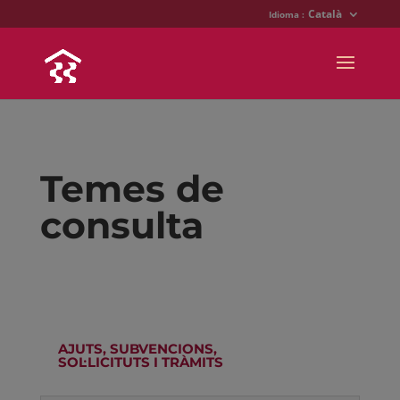
Català
Idioma :
Temes de
consulta
AJUTS, SUBVENCIONS,
SOL·LICITUTS I TRÀMITS