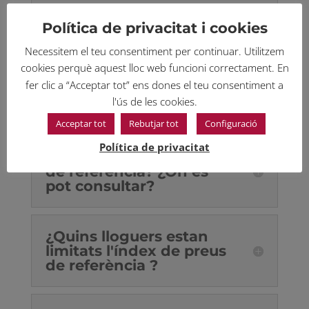
¿Quins lloguers estan
inclosos i com és
Política de privacitat i cookies
calcula la renda?
Necessitem el teu consentiment per continuar. Utilitzem
cookies perquè aquest lloc web funcioni correctament. En
fer clic a “Acceptar tot” ens dones el teu consentiment a
¿Qui és un gran tenidor
l'ús de les cookies.
d'habitatge?
Acceptar tot
Rebutjar tot
Configuració
Política de privacitat
¿Què és l'índex de preus
de refèrencia? ¿On es
pot consultar?
¿Quins lloguers estan
limitats l'índex de preus
de referència ?