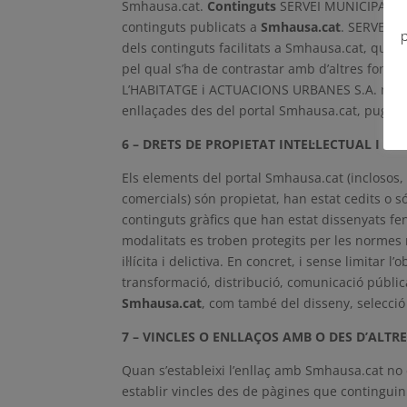
Smhausa.cat.
Continguts
SERVEI MUNICIPAL DE 
continguts publicats a
Smhausa.cat
. SERVEI M
p
dels continguts facilitats a Smhausa.cat, que e
pel qual s’ha de contrastar amb d’altres fonts
L’HABITATGE i ACTUACIONS URBANES S.A. no es po
enllaçades des del portal Smhausa.cat, puguin 
6 – DRETS DE PROPIETAT INTEL·LECTUAL I IN
Els elements del portal Smhausa.cat (inclosos, 
comercials) són propietat, han estat cedits o
continguts gràfics que han estat dissenyats fe
modalitats es troben protegits per les normes nac
il·lícita i delictiva. En concret, i sense limitar
transformació, distribució, comunicació pública
Smhausa.cat
, com també del disseny, selecció
7 – VINCLES O ENLLAÇOS AMB O DES D’ALTR
Quan s’estableixi l’enllaç amb Smhausa.cat no 
establir vincles des de pàgines que continguin