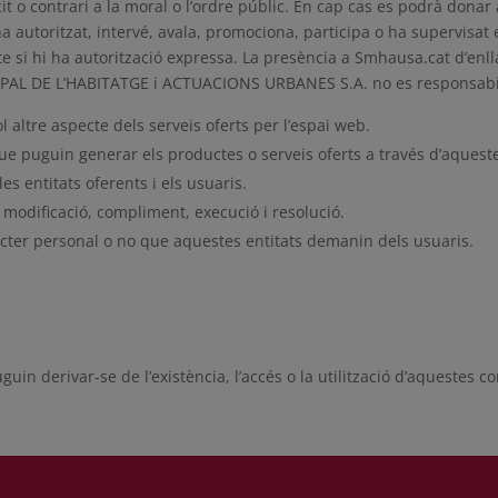
ícit o contrari a la moral o l’ordre públic. En cap cas es podrà do
toritzat, intervé, avala, promociona, participa o ha supervisat els
te si hi ha autorització expressa. La presència a Smhausa.cat d’enl
PAL DE L’HABITATGE i ACTUACIONS URBANES S.A. no es responsabili
 altre aspecte dels serveis oferts per l’espai web.
 que puguin generar els productes o serveis oferts a través d’aquest
s entitats oferents i els usuaris.
 modificació, compliment, execució i resolució.
ràcter personal o no que aquestes entitats demanin dels usuaris.
guin derivar-se de l’existència, l’accés o la utilització d’aquestes 