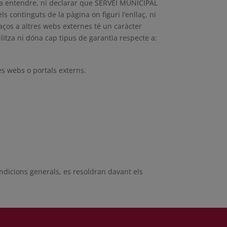
nar a entendre, ni declarar que SERVEI MUNICIPAL
 continguts de la pàgina on figuri l’enllaç, ni
laços a altres webs externes té un caràcter
tza ni dóna cap tipus de garantia respecte a:
es webs o portals externs.
condicions generals, es resoldran davant els