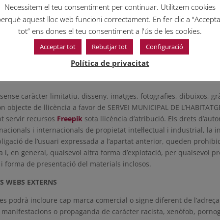
L’HABITATGE i ACTUACIONS URBANES S.A. no es responsabilitza de la
Necessitem el teu consentiment per continuar. Utilitzem cookies
UNICIPAL DE L’HABITATGE i ACTUACIONS URBANES S.A. no pot garantir 
erquè aquest lloc web funcioni correctament. En fer clic a “Accept
n tot cas hi són amb caràcter orientatiu i informatiu. Aquesta inform
tot” ens dones el teu consentiment a l'ús de les cookies.
, prèviament a l’adopció de qualsevol opinió o decisió per part de 
Acceptar tot
Rebutjar tot
Configuració
t responsabilitzar dels continguts (serveis, tràmits o qualsevol a
oferir a les persones usuàries.
Política de privacitat
DUSTRIAL
sense caràcter limitatiu, disseny, imatges, fotografies, dibuixos, g
 són objecte de llicència a favor de SERVEI MUNICIPAL DE L’HABITA
nt servir recursos
Freepik
sota llicència d’atribució. Els drets d’auto
ionals i internacionals de propietat intel·lectual i industrial, la in
 l’obligació de l’usuari expressada a l’apartat anterior, queden prohib
 i, en general, qualsevol altra forma d’explotació, per qualsevol p
 i forma de presentació del materials inclosos.
ES WEBS EXTERNS
es podrà incloure cap marca comercial o signe diferent de l’adreça
 manifestacions o propaganda de caràcter racista, xenòfob, pornogr