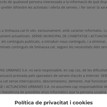
 l’accés de qualsevol persona interessada a la informació de què d
tén difondre les activitats i oferta de serveis, i fer servir la xa
s a Smhausa.cat hi són, exclusivament, amb caràcter informatiu. L
gudament actualitzats. SERVEI MUNICIPAL DE L’HABITATGE i ACTUACIO
, els continguts publicats, a introduir nous continguts, i a elimina
erminats continguts de Smhausa.cat, segons les necessitats dels ser
 URBANES S.A. no serà responsable, en cap cas, de les dificultat
municació prestada pels operadors de serveis d’accés a Internet.
a.cat sense interrupcions, desconnexions, demores, mal funcioname
GE i ACTUACIONS URBANES S.A. no assumeix cap responsabilitat de
l’existència de possibles virus informàtics que la persona usuàri
ecomana a l’usuari recarregar els continguts per tal de rebre una
Política de privacitat i cookies
ES S.A. no és responsable que les còpies temporals siguin actua