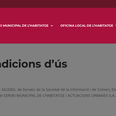
I MUNICIPAL DE L’HABITATGE
OFICINA LOCAL DE L’HABITATGE
ndicions d’ús
i 34/2002, de Serveis de la Societat de la Informació i de Comerç E
 de SERVEI MUNICIPAL DE L’HABITATGE i ACTUACIONS URBANES S.A.,