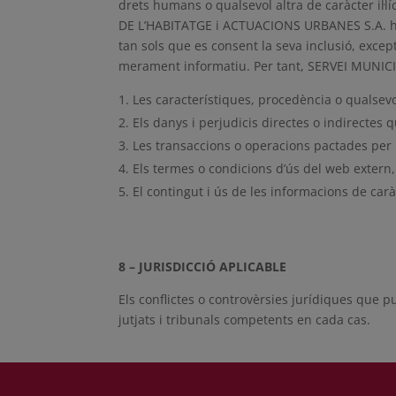
drets humans o qualsevol altra de caràcter il·l
DE L’HABITATGE i ACTUACIONS URBANES S.A. ha au
tan sols que es consent la seva inclusió, excep
merament informatiu. Per tant, SERVEI MUNICI
Les característiques, procedència o qualsevol
Els danys i perjudicis directes o indirectes
Les transaccions o operacions pactades per le
Els termes o condicions d’ús del web extern,
El contingut i ús de les informacions de ca
8 – JURISDICCIÓ APLICABLE
Els conflictes o controvèrsies jurídiques que pu
jutjats i tribunals competents en cada cas.