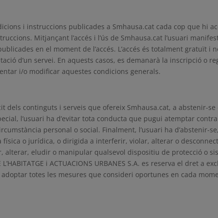
ndicions i instruccions publicades a Smhausa.cat cada cop que hi acc
struccions. Mitjançant l’accés i l’ús de Smhausa.cat l’usuari manife
publicades en el moment de l’accés. L’accés és totalment gratuït i n
tació d’un servei. En aquests casos, es demanarà la inscripció o regi
tar i/o modificar aquestes condicions generals.
 dels continguts i serveis que ofereix Smhausa.cat, a abstenir-se de re
especial, l’usuari ha d’evitar tota conducta que pugui atemptar contr
circumstància personal o social. Finalment, l’usuari ha d’abstenir-se,
física o jurídica, o dirigida a interferir, violar, alterar o desconne
r, alterar, eludir o manipular qualsevol dispositiu de protecció o si
L’HABITATGE i ACTUACIONS URBANES S.A. es reserva el dret a exclo
a adoptar totes les mesures que consideri oportunes en cada moment,