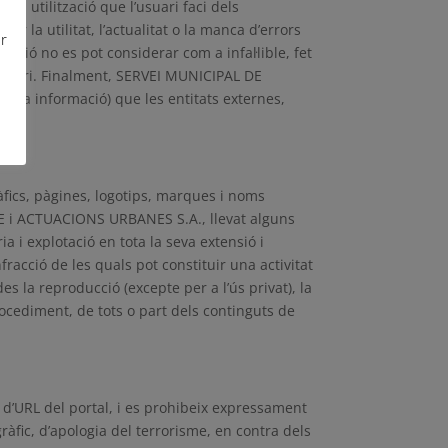
 utilització que l’usuari faci dels
la utilitat, l’actualitat o la manca d’errors
ar
ació no es pot considerar com a infal·lible, fet
l’usuari. Finalment, SERVEI MUNICIPAL DE
ltra informació) que les entitats externes,
ràfics, pàgines, logotips, marques i noms
TGE i ACTUACIONS URBANES S.A., llevat alguns
ria i explotació en tota la seva extensió i
fracció de les quals pot constituir una activitat
ides la reproducció (excepte per a l’ús privat), la
rocediment, de tots o part dels continguts de
 d’URL del portal, i es prohibeix expressament
àfic, d’apologia del terrorisme, en contra dels