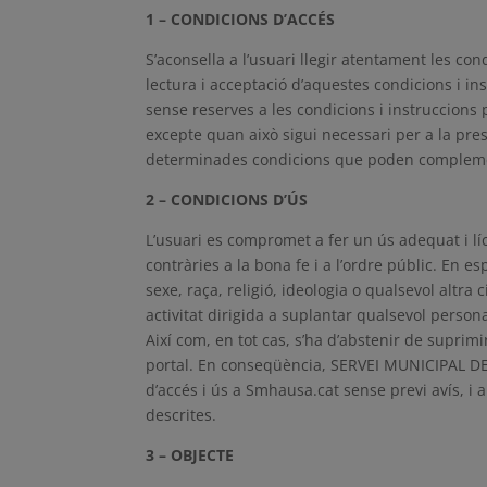
1 – CONDICIONS D’ACCÉS
S’aconsella a l’usuari llegir atentament les co
lectura i acceptació d’aquestes condicions i in
sense reserves a les condicions i instruccions 
excepte quan això sigui necessari per a la pres
determinades condicions que poden complemen
2 – CONDICIONS D’ÚS
L’usuari es compromet a fer un ús adequat i lícit
contràries a la bona fe i a l’ordre públic. En 
sexe, raça, religió, ideologia o qualsevol altra 
activitat dirigida a suplantar qualsevol persona 
Així com, en tot cas, s’ha d’abstenir de suprimi
portal. En conseqüència, SERVEI MUNICIPAL DE 
d’accés i ús a Smhausa.cat sense previ avís, i 
descrites.
3 – OBJECTE