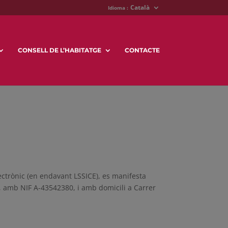
Català
Idioma :
CONSELL DE L’HABITATGE
CONTACTE
lectrònic (en endavant LSSICE), es manifesta
 amb NIF A-43542380, i amb domicili a Carrer