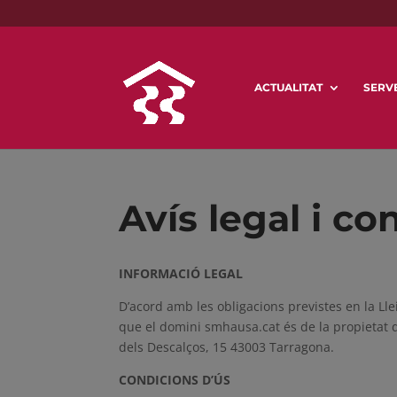
ACTUALITAT
SERVE
Avís legal i co
INFORMACIÓ LEGAL
D’acord amb les obligacions previstes en la Lle
que el domini smhausa.cat és de la propietat
dels Descalços, 15 43003 Tarragona.
CONDICIONS D’ÚS