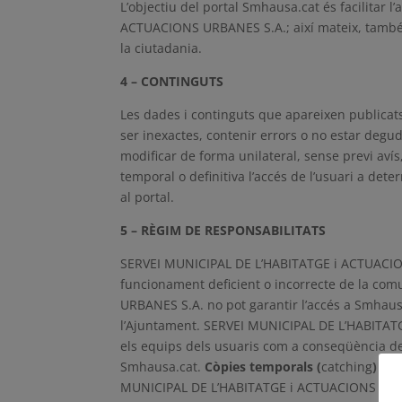
L’objectiu del portal Smhausa.cat és facilitar
ACTUACIONS URBANES S.A.; així mateix, també pre
la ciutadania.
4 – CONTINGUTS
Les dades i continguts que apareixen publicat
ser inexactes, contenir errors o no estar de
modificar de forma unilateral, sense previ avís
temporal o definitiva l’accés de l’usuari a det
al portal.
5 – RÈGIM DE RESPONSABILITATS
SERVEI MUNICIPAL DE L’HABITATGE i ACTUACIONS
funcionament deficient o incorrecte de la co
URBANES S.A. no pot garantir l’accés a Smhaus
l’Ajuntament. SERVEI MUNICIPAL DE L’HABITAT
els equips dels usuaris com a conseqüència de 
Smhausa.cat.
Còpies temporals (
catching
)
Es r
MUNICIPAL DE L’HABITATGE i ACTUACIONS URBAN