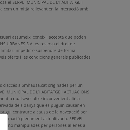
isposa el SERVEI MUNICIPAL DE L’HABITATGE i
rxa com un mitjà rellevant en la interacció amb
’usuari assumeix, coneix i accepta que poden
NS URBANES S.A. es reserva el dret de
r, limitar, impedir o suspendre de forma
veis oferts i les condicions generals publicades
s d’accés a Smhausa.cat originades per un
 SERVEI MUNICIPAL DE L’HABITATGE i ACTUACIONS
nt o qualsevol altre inconvenient aliè a
rivada dels danys que es puguin causar en
a pugui contraure a causa de la navegació per
 informació plenament actualitzada. SERVEI
ls i no manipulades per persones alienes a