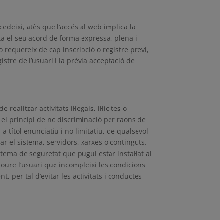
edeixi, atès que l’accés al web implica la
sta el seu acord de forma expressa, plena i
o requereix de cap inscripció o registre previ,
stre de l’usuari i la prèvia acceptació de
alitzar activitats il·legals, il·lícites o
a el principi de no discriminació per raons de
 a títol enunciatiu i no limitatiu, de qualsevol
ctar el sistema, servidors, xarxes o continguts.
stema de seguretat que pugui estar instal·lat al
ure l’usuari que incompleixi les condicions
 per tal d’evitar les activitats i conductes