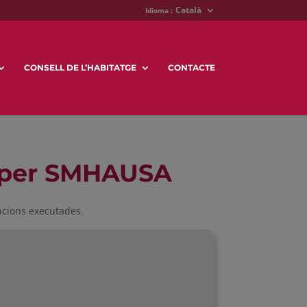
Català
Idioma :
CONSELL DE L’HABITATGE
CONTACTE
s per SMHAUSA
uacions executades.