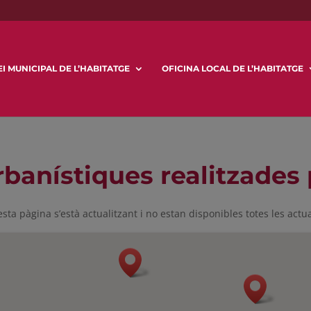
I MUNICIPAL DE L’HABITATGE
OFICINA LOCAL DE L’HABITATGE
rbanístiques realitzade
esta pàgina s’està actualitzant i no estan disponibles totes les act