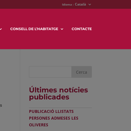
Català
Idioma :
CONSELL DE L’HABITATGE
CONTACTE
Últimes notícies
publicades
es
PUBLICACIÓ LLISTATS
PERSONES ADMESES LES
OLIVERES