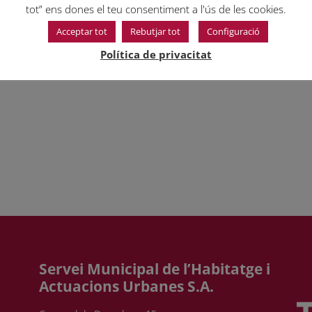
tot” ens dones el teu consentiment a l'ús de les cookies.
 del termini dels contractes d’arrendament de sis mesos
des de la
Acceptar tot
Rebutjar tot
Configuració
datari, durant la qual es continuaven aplicant els termes i condicions
Política de privacitat
nt, aquest dret a pròrroga dels contractes de lloguer finalitza el 30 
Servei Municipal de l’Habitatge i
Actuacions Urbanes S.A.