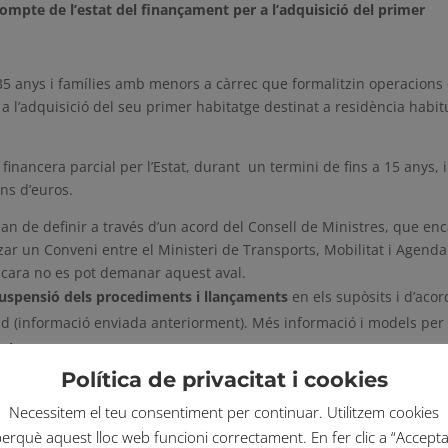
 compte de l’estat del finançament per a l’adquisició del primer
35 anys i famílies amb menors a càrrec que formalitzin operacions
a l’adquisició del seu primer habitatge destinat a residència habitu
financera parcial per l’Estat, durant un termini de fins a 15 anys, i
ns d’euros.
s’han de definir a través d’un acord del Consell de Ministres, que en
zar un Conveni entre el Ministeri de Transports, Mobilitat i Agenda
 encara no es pot demanar aquest aval.
suspensió dels procediments i llançaments
en els supòsits i d’acor
vid (informació enviada anteriorment). Més informació i models per
talunya (gencat.cat)
r compensació per part de l’arrendador o propietari que es veu afe
Política de privacitat i cookies
s ja establerts amb anterioritat. Els podeu consultar a:
Ministeri de
Necessitem el teu consentiment per continuar. Utilitzem cookies
onaments i de llançaments, i compensació als arrendadors
erquè aquest lloc web funcioni correctament. En fer clic a “Accept