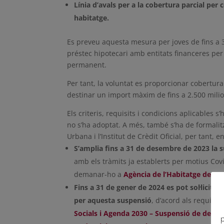
Línia d’avals per a la cobertura parcial per
habitatge.
Es preveu aquesta mesura per joves de fins a 
préstec hipotecari amb entitats financeres per 
permanent.
Per tant, la voluntat es proporcionar cobertura 
destinar un import màxim de fins a 2.500 milio
Els criteris, requisits i condicions aplicables 
no s’ha adoptat. A més, també s’ha de formalit
Urbana i l’Institut de Crèdit Oficial, per tant,
S’amplia fins a 31 de desembre de 2023 la 
amb els tràmits ja establerts per motius Co
demanar-ho a
Agència de l’Habitatge de Ca
Fins a 31 de gener de 2024 es pot sol·licita
per aquesta suspensió
, d’acord als requisit
Socials i Agenda 2030 – Suspensió de desn
p