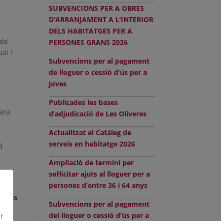
SUBVENCIONS PER A OBRES
D’ARRANJAMENT A L’INTERIOR
DELS HABITATGES PER A
 de
PERSONES GRANS 2026
al i
Subvencions per al pagament
de lloguer o cessió d’ús per a
joves
Publicades les bases
cara
d’adjudicació de Les Oliveres
Actualitzat el Catàleg de
serveis en habitatge 2026
d
Ampliació de termini per
sol·licitar ajuts al lloguer per a
ctat
persones d’entre 36 i 64 anys
 Drets
Subvencions per al pagament
ar
del lloguer o cessió d’ús per a