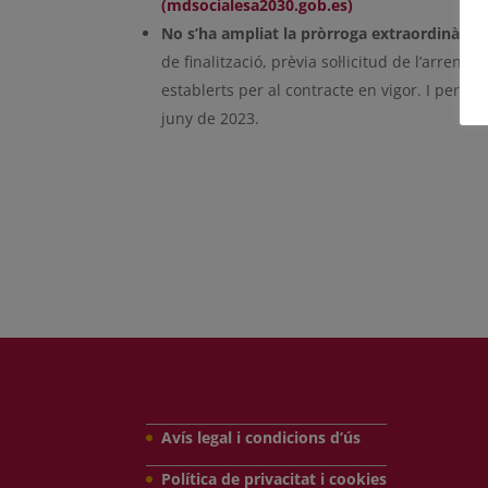
(mdsocialesa2030.gob.es)
No s’ha ampliat la pròrroga extraordinària
de finalització, prèvia sol·licitud de l’arren
establerts per al contracte en vigor. I per ta
juny de 2023.
Avís legal i condicions d’ús
Política de privacitat i cookies