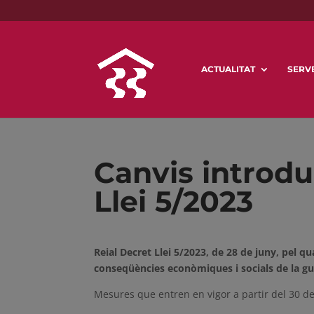
ACTUALITAT
SERVE
Canvis introdu
Llei 5/2023
Reial Decret Llei 5/2023, de 28 de juny, pel 
conseqüències econòmiques i socials de la gu
Mesures que entren en vigor a partir del 30 de