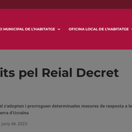
I MUNICIPAL DE L’HABITATGE
OFICINA LOCAL DE L’HABITATGE
its pel Reial Decret
qual s’adopten i prorroguen determinades mesures de resposta a l
erra d’Ucraïna
 juny de 2023: