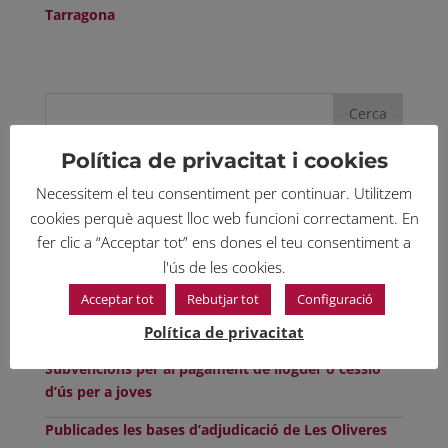
Tarragona
Política de privacitat i cookies
Últimes notícies publicades
Necessitem el teu consentiment per continuar. Utilitzem
cookies perquè aquest lloc web funcioni correctament. En
PUBLICACIÓ LLISTATS PERSONES ADMESES LES
fer clic a “Acceptar tot” ens dones el teu consentiment a
OLIVERES
l'ús de les cookies.
SUBVENCIONS PER A OBRES D’ARRANJAMENT A
Acceptar tot
Rebutjar tot
Configuració
L’INTERIOR DELS HABITATGES PER A PERSONES
GRANS 2026
Política de privacitat
Subvencions per al pagament de lloguer o cessió
d’ús per a joves
Publicades les bases d’adjudicació de Les Oliveres