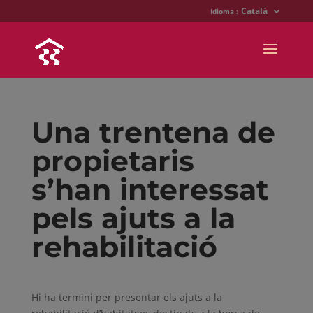
Català
Idioma :
Una trentena de
propietaris
s’han interessat
pels ajuts a la
rehabilitació
Hi ha termini per presentar els ajuts a la