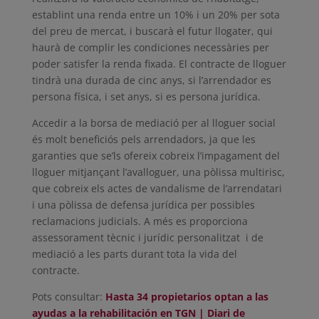
establint una renda entre un 10% i un 20% per sota
del preu de mercat, i buscarà el futur llogater, qui
haurà de complir les condiciones necessàries per
poder satisfer la renda fixada. El contracte de lloguer
tindrà una durada de cinc anys, si l’arrendador es
persona física, i set anys, si es persona jurídica.
Accedir a la borsa de mediació per al lloguer social
és molt beneficiós pels arrendadors, ja que les
garanties que se’ls ofereix cobreix l’impagament del
lloguer mitjançant l’avalloguer, una pòlissa multirisc,
que cobreix els actes de vandalisme de l’arrendatari
i una pòlissa de defensa jurídica per possibles
reclamacions judicials. A més es proporciona
assessorament tècnic i jurídic personalitzat i de
mediació a les parts durant tota la vida del
contracte.
Pots consultar:
Hasta 34 propietarios optan a las
ayudas a la rehabilitación en TGN | Diari de