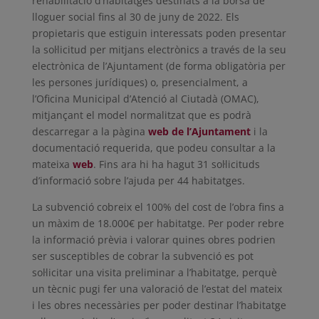
rehabilitació d’habitatges destinats a la borsa de
lloguer social fins al 30 de juny de 2022. Els
propietaris que estiguin interessats poden presentar
la sol·licitud per mitjans electrònics a través de la seu
electrònica de l’Ajuntament (de forma obligatòria per
les persones jurídiques) o, presencialment, a
l’Oficina Municipal d’Atenció al Ciutadà (OMAC),
mitjançant el model normalitzat que es podrà
descarregar a la pàgina
web de l’Ajuntament
i la
documentació requerida, que podeu consultar a la
mateixa
web
. Fins ara hi ha hagut 31 sol·licituds
d’informació sobre l’ajuda per 44 habitatges.
La subvenció cobreix el 100% del cost de l’obra fins a
un màxim de 18.000€ per habitatge. Per poder rebre
la informació prèvia i valorar quines obres podrien
ser susceptibles de cobrar la subvenció es pot
sol·licitar una visita preliminar a l’habitatge, perquè
un tècnic pugi fer una valoració de l’estat del mateix
i les obres necessàries per poder destinar l’habitatge