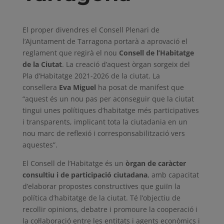
El proper divendres el Consell Plenari de
l’Ajuntament de Tarragona portarà a aprovació el
reglament que regirà el nou
Consell de l’Habitatge
de la Ciutat
. La creació d’aquest òrgan sorgeix del
Pla d’Habitatge 2021-2026 de la ciutat. La
consellera
Eva Miguel
ha posat de manifest que
“aquest és un nou pas per aconseguir que la ciutat
tingui unes polítiques d’habitatge més participatives
i transparents, implicant tota la ciutadania en un
nou marc de reflexió i corresponsabilització vers
aquestes”.
El Consell de l’Habitatge és un
òrgan de caràcter
consultiu i de participació ciutadana
, amb capacitat
d’elaborar propostes constructives que guiïn la
política d’habitatge de la ciutat. Té l’objectiu de
recollir opinions, debatre i promoure la cooperació i
la col·laboració entre les entitats i agents econòmics i