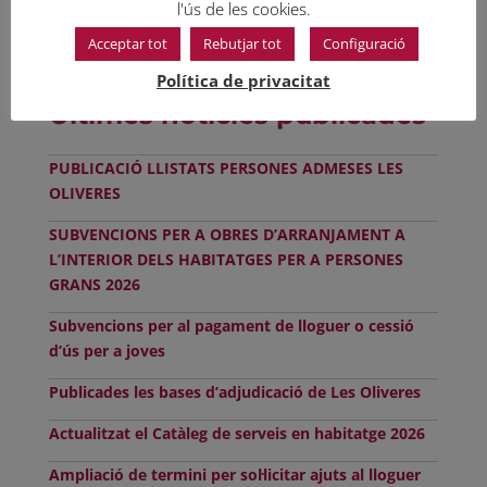
l'ús de les cookies.
Acceptar tot
Rebutjar tot
Configuració
Política de privacitat
Últimes notícies publicades
PUBLICACIÓ LLISTATS PERSONES ADMESES LES
OLIVERES
SUBVENCIONS PER A OBRES D’ARRANJAMENT A
L’INTERIOR DELS HABITATGES PER A PERSONES
GRANS 2026
Subvencions per al pagament de lloguer o cessió
d’ús per a joves
Publicades les bases d’adjudicació de Les Oliveres
Actualitzat el Catàleg de serveis en habitatge 2026
Ampliació de termini per sol·licitar ajuts al lloguer