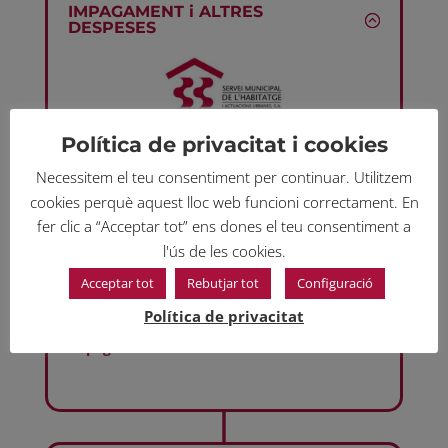
IMPAGAMENT i ALTRES
DESPESES
Política de privacitat i cookies
· Prestacions econòmiques d'especial
urgència per impagament de rendes de
Necessitem el teu consentiment per continuar. Utilitzem
lloguer o quotes hipotecàries
cookies perquè aquest lloc web funcioni correctament. En
fer clic a “Acceptar tot” ens dones el teu consentiment a
l'ús de les cookies.
Acceptar tot
Rebutjar tot
Configuració
Política de privacitat
· Prestacions per despeses de lloguer o
impagament de subministres